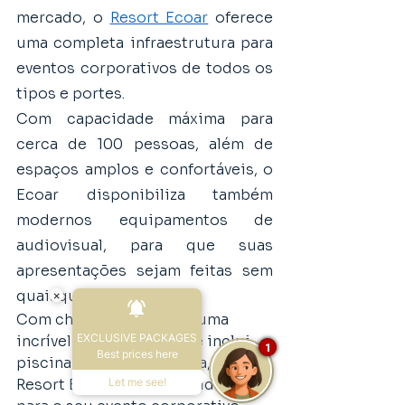
mercado, o 
Resort Ecoar
 oferece 
uma completa infraestrutura para 
eventos corporativos de todos os 
tipos e portes. 
Com capacidade máxima para 
cerca de 100 pessoas, além de 
espaços amplos e confortáveis, o 
Ecoar disponibiliza também 
modernos equipamentos de 
audiovisual, para que suas 
apresentações sejam feitas sem 
quaisquer problemas.
×
Com chalés privativos e uma 
EXCLUSIVE PACKAGES
incrível área de lazer, que inclui 
1
Best prices here
piscinas e muita natureza, o 
Let me see!
Resort Ecoar é o espaço ideal 