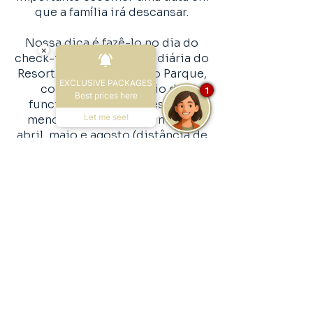
que a família irá descansar.
Nossa dica é fazê-lo no dia do
×
check-in, ou, na terceira diária do
Resort. Antes de visitar o Parque,
EXCLUSIVE PACKAGES
consulte o calendário de
1
Best prices here
funcionamento. Os meses de
Let me see!
menor movimento são março,
abril, maio e agosto (distância de
55 km).