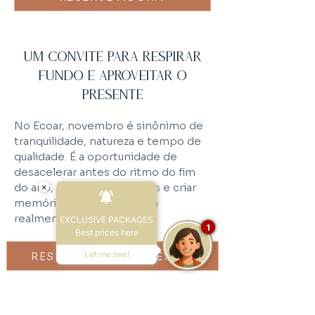
Um convite para respirar
fundo e aproveitar o
presente
No Ecoar, novembro é sinônimo de
tranquilidade, natureza e tempo de
qualidade. É a oportunidade de
desacelerar antes do ritmo do fim
do ano, renovar as energias e criar
×
memórias ao lado de quem
realmente importa.
EXCLUSIVE PACKAGES
1
Best prices here
Let me see!
RESERVE ESSE MOMENTO