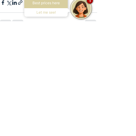
1
Best prices here
Let me see!
Ver tudo
Posts recentes