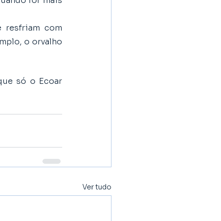
uando for mais 
 resfriam com 
plo, o orvalho 
ue só o Ecoar 
Ver tudo