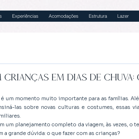
s
Experiências
Acomodações
Estrutura
Lazer
 crianças em dias de chuva:
 é um momento muito importante para as famílias. Além
nsiná-las sobre novas culturas e costumes, essas vi
miliares.
m um planejamento completo da viagem, às vezes, o te
m a grande dúvida: o que fazer com as crianças?