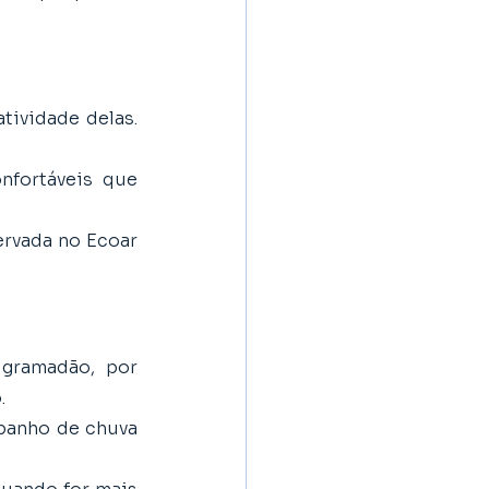
ividade delas. 
nfortáveis que 
ervada no Ecoar 
gramadão, por 
. 
banho de chuva 