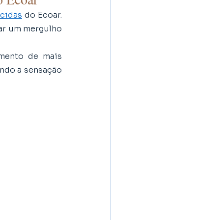
ecidas
 do Ecoar. 
ar um mergulho 
mento de mais 
ndo a sensação 