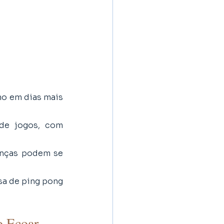
o em dias mais 
de jogos, com 
anças podem se 
a de ping pong 
o Ecoar