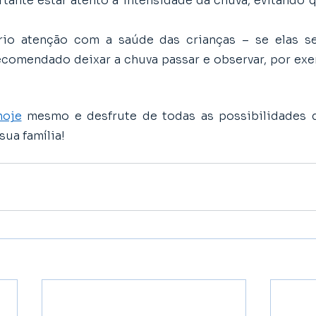
tante estar atento à intensidade da chuva, evitando q
io atenção com a saúde das crianças – se elas se
recomendado deixar a chuva passar e observar, por exem
hoje
 mesmo e desfrute de todas as possibilidades q
sua família!