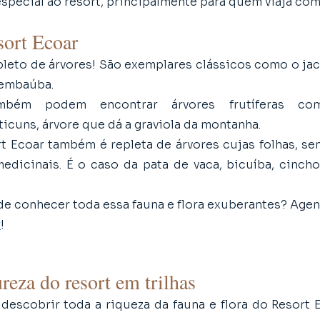
special ao resort, principalmente para quem viaja com
sort Ecoar
leto de árvores! São exemplares clássicos como o jacat
 embaúba.
ém podem encontrar árvores frutíferas como 
ticuns, árvore que dá a graviola da montanha. 
t Ecoar também é repleta de árvores cujas folhas, sem
dicinais. É o caso da pata de vaca, bicuíba, cincho
e conhecer toda essa fauna e flora exuberantes? Age
r
!
reza do resort em trilhas
escobrir toda a riqueza da fauna e flora do Resort E