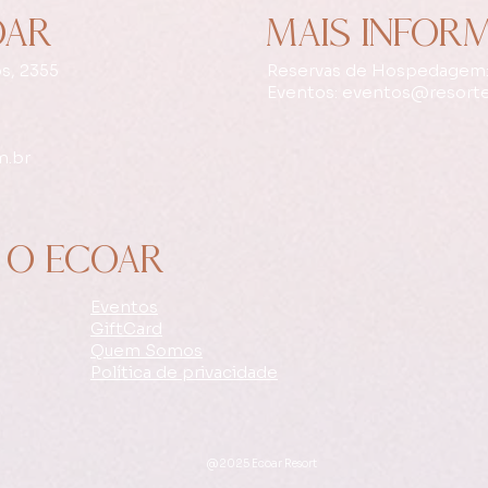
OAR
MAIS INFOR
s, 2355
Reservas de Hospedagem:
Eventos:
eventos@resorte
m.br
 O ECOAR
Eventos
GiftCard
Quem Somos
Política de privacidade
@2025 Ecoar Resort