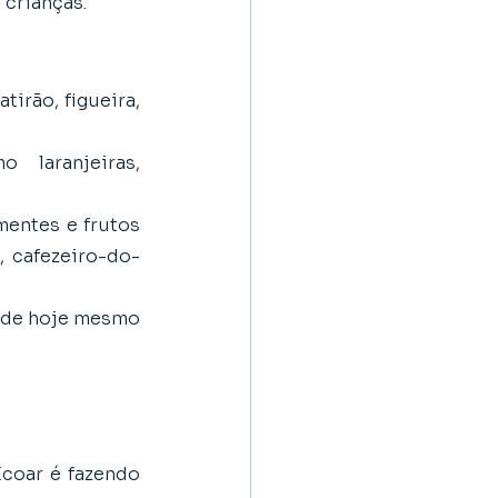
 crianças.
irão, figueira, 
laranjeiras, 
entes e frutos 
, cafezeiro-do-
nde hoje mesmo 
coar é fazendo 