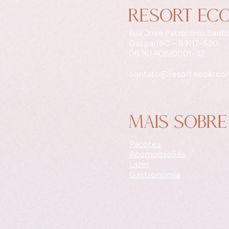
RESORT EC
Rua José Patrocínio Santo
Gaspar/SC - 89117-620
​06.161.406/0001-32
contato@resortecoar.co
mais sobre
Pacotes
Acomodações
Lazer
Gastronomia