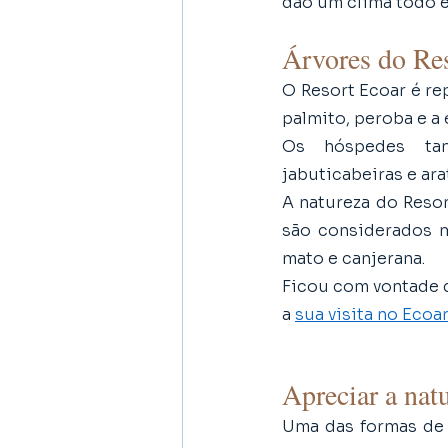
dão um clima todo e
Árvores do Re
O Resort Ecoar é rep
palmito, peroba e a
Os hóspedes tamb
jabuticabeiras e ara
A natureza do Resor
são considerados me
mato e canjerana. 
Ficou com vontade d
a 
sua visita no Ecoa
Apreciar a natu
Uma das formas de d