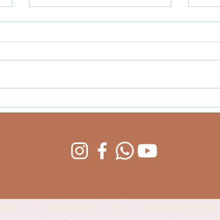
Férias que viram
Des
memórias: por que
Res
investir em experiências
ver
com seus filhos?
da 