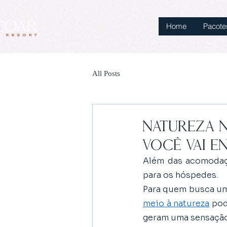
Home
Pacote
All Posts
Natureza n
você vai 
Além das acomodaçõ
para os hóspedes. 
Para quem busca um
meio à natureza
 pod
geram uma sensação