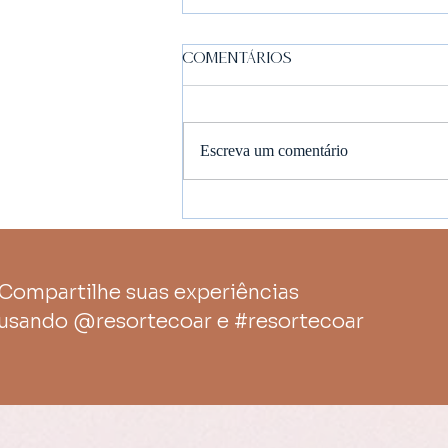
Comentários
Escreva um comentário
Os encantos do Vale
Europeu: o destino
perfeito para férias em
família
Compartilhe suas experiências
usando @resortecoar e #resortecoar