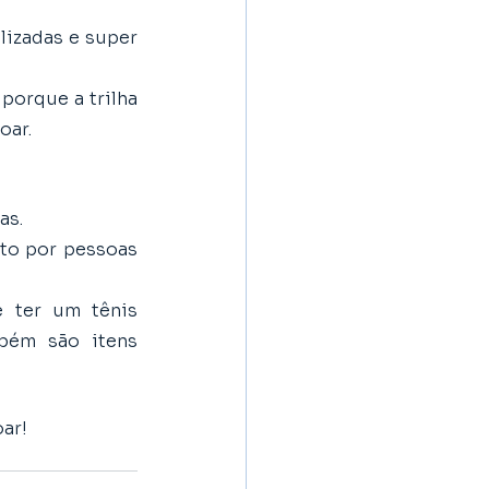
izadas e super 
orque a trilha 
oar.
as. 
to por pessoas 
 ter um tênis 
bém são itens 
ar!