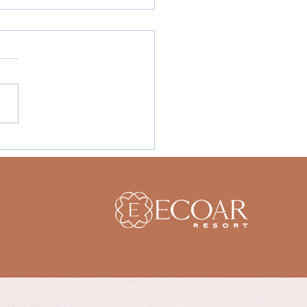
cubra os sabores do
ort Ecoar: Uma
dadeira experiência
gastronomia local.