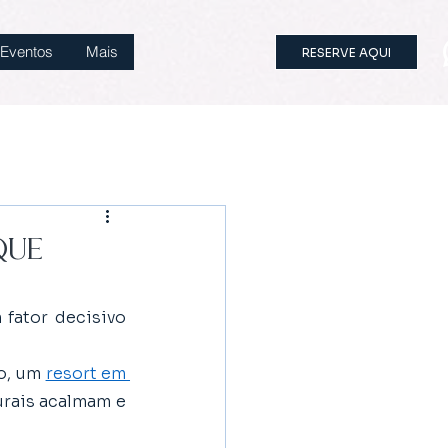
Eventos
Mais
RESERVE AQUI
que
fator decisivo 
o, um 
resort em 
urais acalmam e 