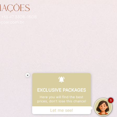
MAÇÕES
 +55 47 3308-1608
coar.com.br
×
EXCLUSIVE PACKAGES
Here you will find the best
1
prices, don't lose this chance!
Let me see!